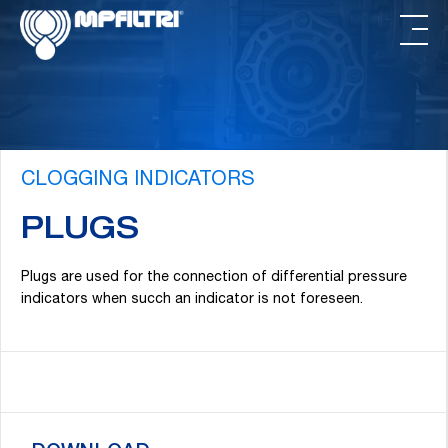
Skip
Skip
to
to
main
footer
content
CLOGGING INDICATORS
PLUGS
Plugs are used for the connection of differential pressure
indicators when succh an indicator is not foreseen.