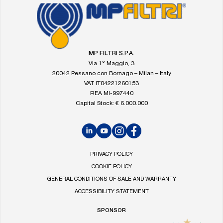
FOOTER
Go
to
the
MP
Filtri
MP FILTRI S.P.A.
homepage
Via 1° Maggio, 3
20042 Pessano con Bornago – Milan – Italy
VAT IT04221260153
REA MI-997440
Capital Stock: € 6.000.000
LinkedIn
YouTube
Instagram
Facebook
PRIVACY POLICY
COOKIE POLICY
GENERAL CONDITIONS OF SALE AND WARRANTY
ACCESSIBILITY STATEMENT
SPONSOR