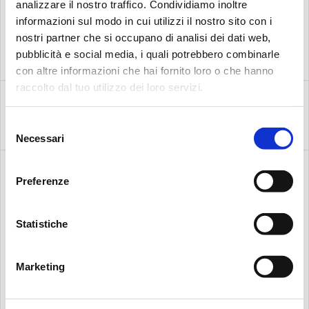
analizzare il nostro traffico. Condividiamo inoltre
informazioni sul modo in cui utilizzi il nostro sito con i
nostri partner che si occupano di analisi dei dati web,
pubblicità e social media, i quali potrebbero combinarle
con altre informazioni che hai fornito loro o che hanno
Search:
raccolto dal tuo utilizzo dei loro servizi.
Selezione
CLOGGING
Necessari
del
INDICATORS
consenso
Preferenze
Statistiche
Marketing