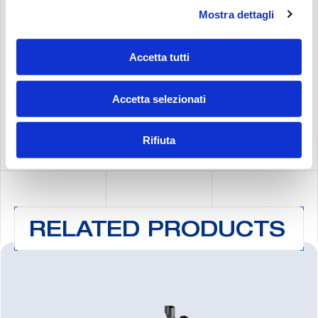
Mostra dettagli
T2
Accetta tutti
Accetta selezionati
Rifiuta
RELATED PRODUCTS