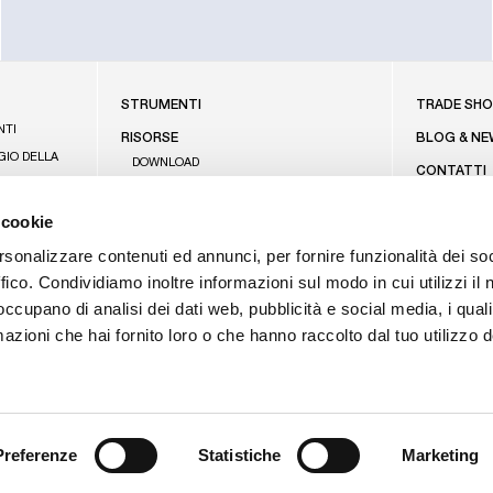
FOOTE
STRUMENTI
TRADE SH
NTI
RISORSE
BLOG & NE
GIO DELLA
DOWNLOAD
CONTATTI
KNOWLEDGE CENTER
PRESENZA
NE
 cookie
F.A.Q.
CAREERS
rsonalizzare contenuti ed annunci, per fornire funzionalità dei so
ffico. Condividiamo inoltre informazioni sul modo in cui utilizzi il 
 occupano di analisi dei dati web, pubblicità e social media, i qual
azioni che hai fornito loro o che hanno raccolto dal tuo utilizzo d
Preferenze
Statistiche
Marketing