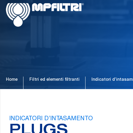
Passa
Passa
al
al
contenuto
piè
principale
di
pagina
Home
Filtri ed elementi filtranti
Indicatori d’intasa
INDICATORI D’INTASAMENTO
PLUGS