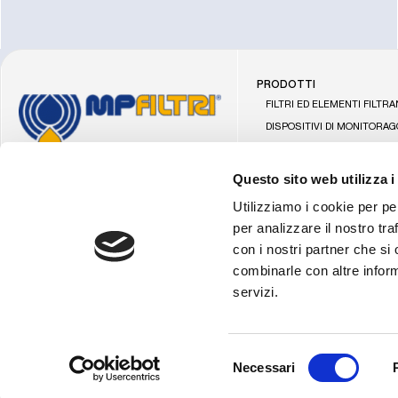
PRODOTTI
Vai
FILTRI ED ELEMENTI FILTRA
alla
DISPOSITIVI DI MONITORAG
home
CONTAMINAZIONE
di
UNITÀ MOBILI DI FILTRAZIO
MP
Questo sito web utilizza i
Filtri
POWER TRANSMISSION
MP FILTRI S.P.A.
Utilizziamo i cookie per pe
ACCESSORI PER SERBATOI
Via 1° Maggio, 3
per analizzare il nostro tra
20042 Pessano con Bornago (MI)
con i nostri partner che si
Italia
combinarle con altre inform
P.IVA IT04221260153
REA MI-997440
servizi.
Capital Stock: € 6.000.000
Selezione
Necessari
del