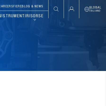
CAREERS
FIERE
BLOG & NEWS
GLOBAL
ITALIANO
NI
STRUMENTI
RISORSE