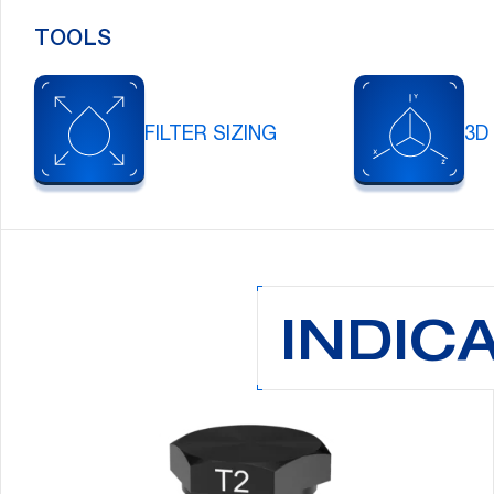
TOOLS
FILTER SIZING
3D
INDIC
Cerca: