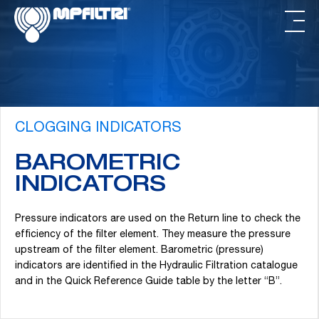
Skip
Skip
to
to
main
footer
content
CLOGGING INDICATORS
BAROMETRIC
INDICATORS
Pressure indicators are used on the Return line to check the
efficiency of the filter element. They measure the pressure
upstream of the filter element. Barometric (pressure)
indicators are identified in the Hydraulic Filtration catalogue
and in the Quick Reference Guide table by the letter “B”.