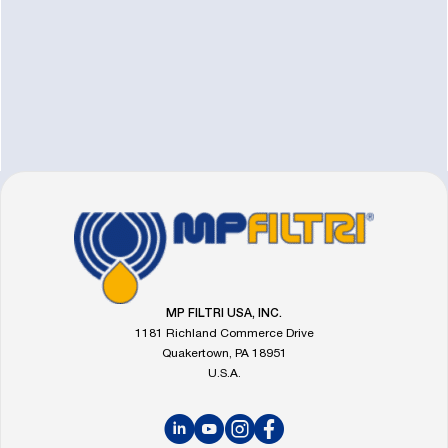
FOOTER
Go
to
the
MP
Filtri
MP FILTRI USA, INC.
homepage
1181 Richland Commerce Drive
Quakertown, PA 18951
U.S.A.
LinkedIn
YouTube
Instagram
Facebook