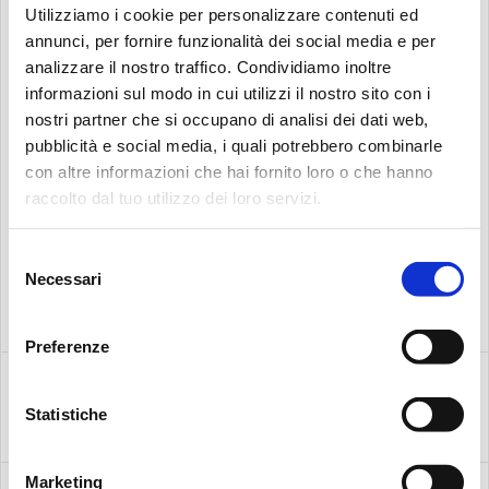
Utilizziamo i cookie per personalizzare contenuti ed
annunci, per fornire funzionalità dei social media e per
analizzare il nostro traffico. Condividiamo inoltre
informazioni sul modo in cui utilizzi il nostro sito con i
nostri partner che si occupano di analisi dei dati web,
pubblicità e social media, i quali potrebbero combinarle
con altre informazioni che hai fornito loro o che hanno
Search:
raccolto dal tuo utilizzo dei loro servizi.
Selezione
Necessari
del
consenso
Preferenze
Statistiche
CLOGGING
INDICATORS
Marketing