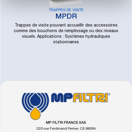
TRAPPES DE VISITE
MPDR
Trappes de visite pouvant accueillir des accessoires
comme des bouchons de remplissage ou des niveaux
visuels. Applications : Systèmes hydrauliques
stationnaires
FOOTER
Allez
à
la
page
d'accueil
MP FILTRI FRANCE SAS
de
220 rue Ferdinand Perrier, CS 98004
MP