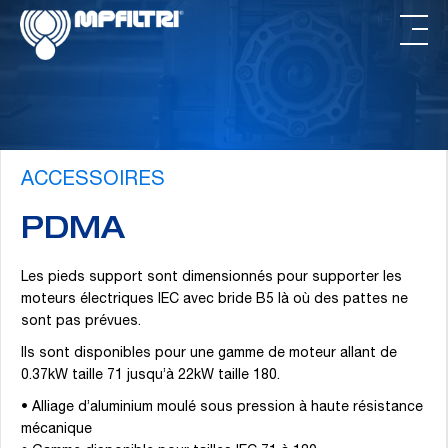
Passer
Passer
au
au
contenu
pied
principal
de
page
ACCESSOIRES
PDMA
Les pieds support sont dimensionnés pour supporter les
moteurs électriques IEC avec bride B5 là où des pattes ne
sont pas prévues.
Ils sont disponibles pour une gamme de moteur allant de
0.37kW taille 71 jusqu’à 22kW taille 180.
• Alliage d’aluminium moulé sous pression à haute résistance
mécanique