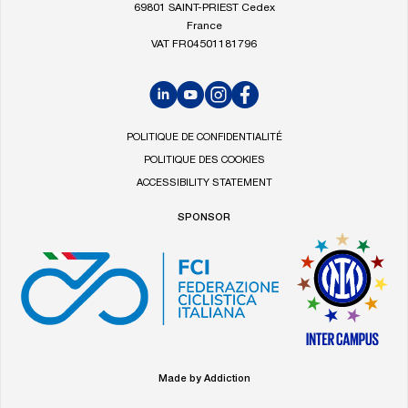
69801 SAINT-PRIEST Cedex
Filtri
France
VAT FR04501181796
LinkedIn
YouTube
Instagram
Facebook
POLITIQUE DE CONFIDENTIALITÉ
POLITIQUE DES COOKIES
ACCESSIBILITY STATEMENT
SPONSOR
Made by Addiction