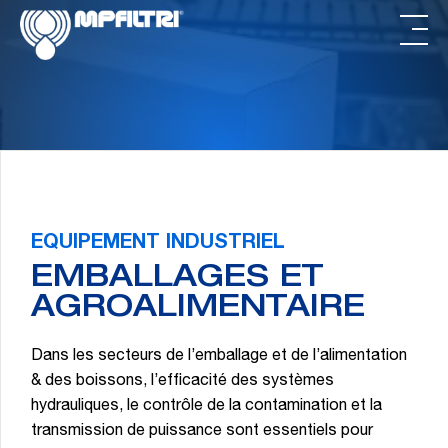
Passer
Passer
au
au
contenu
pied
principal
de
page
EQUIPEMENT INDUSTRIEL
EMBALLAGES ET
AGROALIMENTAIRE
Dans les secteurs de l’emballage et de l’alimentation
& des boissons, l’efficacité des systèmes
hydrauliques, le contrôle de la contamination et la
transmission de puissance sont essentiels pour