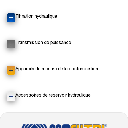
Filtration hydraulique
Transmission de puissance
Appareils de mesure de la contamination
Accessoires de reservoir hydraulique
FOOTER
Allez