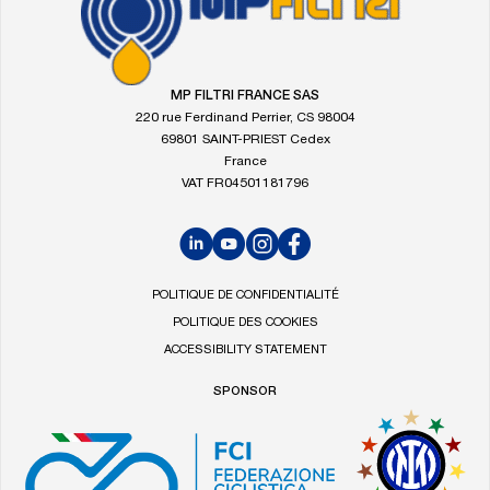
à
la
page
d'accueil
MP FILTRI FRANCE SAS
de
220 rue Ferdinand Perrier, CS 98004
MP
69801 SAINT-PRIEST Cedex
Filtri
France
VAT FR04501181796
LinkedIn
YouTube
Instagram
Facebook
POLITIQUE DE CONFIDENTIALITÉ
POLITIQUE DES COOKIES
ACCESSIBILITY STATEMENT
SPONSOR