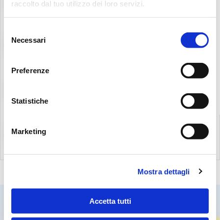
raccolto dal tuo utilizzo dei loro servizi.
Selezione
Necessari
Transmission de puissance
del
consenso
Preferenze
Appareils de mesure de la contamination
Statistiche
Marketing
Accessoires de reservoir hydraulique
Mostra dettagli
Accetta tutti