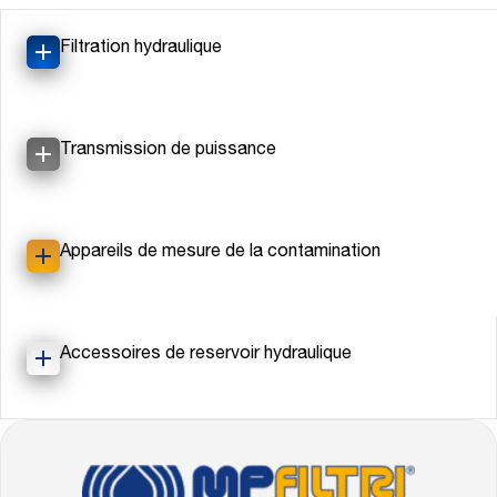
Filtration hydraulique
Transmission de puissance
Appareils de mesure de la contamination
Accessoires de reservoir hydraulique
FOOTER
Allez