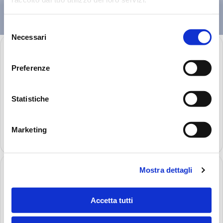
Selezione
Necessari
del
consenso
Preferenze
Statistiche
STRC
Qmax 1000 l/m, 264 gpm
Marketing
Découvrir
plus
Mostra dettagli
Accetta tutti
LVA – LVU