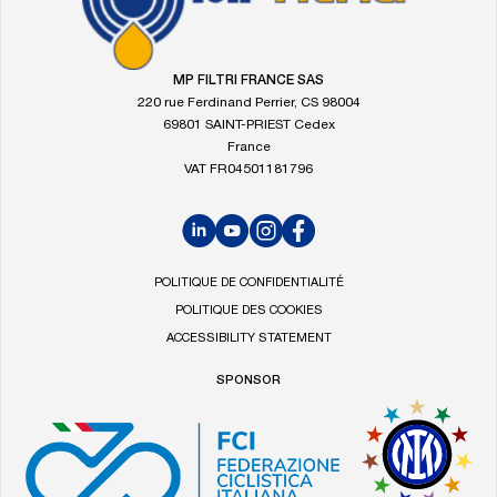
à
la
page
d'accueil
MP FILTRI FRANCE SAS
de
220 rue Ferdinand Perrier, CS 98004
MP
69801 SAINT-PRIEST Cedex
Filtri
France
VAT FR04501181796
LinkedIn
YouTube
Instagram
Facebook
POLITIQUE DE CONFIDENTIALITÉ
POLITIQUE DES COOKIES
ACCESSIBILITY STATEMENT
SPONSOR