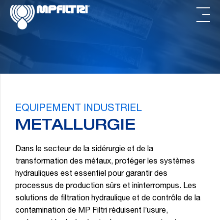
Passer
Passer
au
au
contenu
pied
principal
de
page
EQUIPEMENT INDUSTRIEL
METALLURGIE
Dans le secteur de la sidérurgie et de la
transformation des métaux, protéger les systèmes
hydrauliques est essentiel pour garantir des
processus de production sûrs et ininterrompus. Les
solutions de filtration hydraulique et de contrôle de la
contamination de MP Filtri réduisent l’usure,