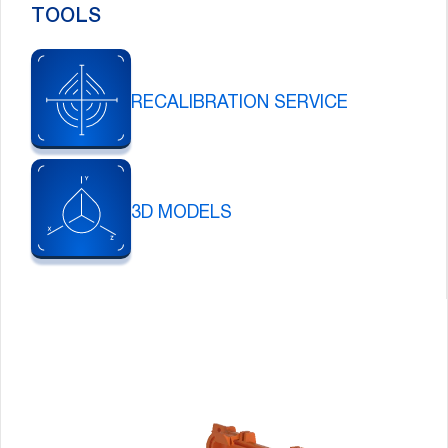
TOOLS
RECALIBRATION SERVICE
3D MODELS
Pause
Carousel