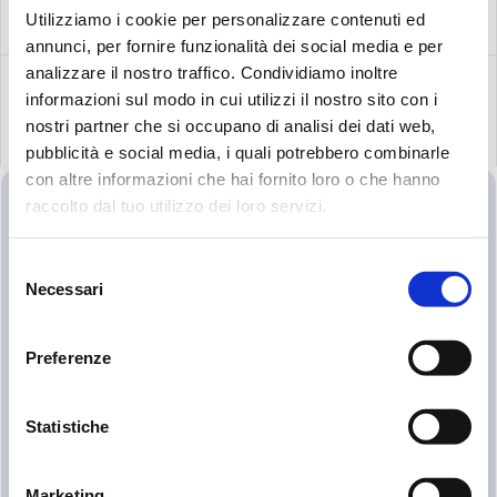
Utilizziamo i cookie per personalizzare contenuti ed
Recherche:
annunci, per fornire funzionalità dei social media e per
analizzare il nostro traffico. Condividiamo inoltre
informazioni sul modo in cui utilizzi il nostro sito con i
nostri partner che si occupano di analisi dei dati web,
PRODUITS ASSOCIÉS
pubblicità e social media, i quali potrebbero combinarle
con altre informazioni che hai fornito loro o che hanno
raccolto dal tuo utilizzo dei loro servizi.
Selezione
Necessari
del
consenso
Preferenze
Statistiche
FLACONS D’ÉCHANTILLONNAGE DE FLUIDES
Marketing