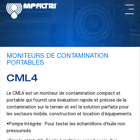
Passer
Passer
au
au
contenu
pied
principal
de
page
MONITEURS DE CONTAMINATION
PORTABLES
CML4
Le CML4 est un moniteur de contamination compact et
portable qui fournit une évaluation rapide et précise de la
contamination sur le terrain et est la solution parfaite pour
les secteurs mobile, construction et location d’équipements.
•Pompe Intégrée : Pour tester les échantillons d’huile non
pressurisés