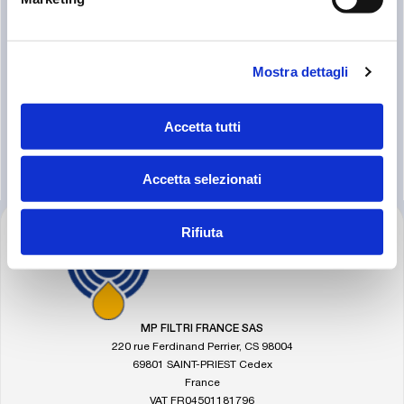
FLACONS D’ÉCHANTILLONNAGE
DE FLUIDES
Mostra dettagli
Accetta tutti
Accetta selezionati
Rifiuta
FOOTER
Allez
à
la
page
d'accueil
MP FILTRI FRANCE SAS
de
220 rue Ferdinand Perrier, CS 98004
MP
69801 SAINT-PRIEST Cedex
Filtri
France
VAT FR04501181796