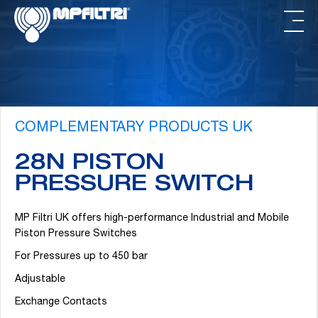
Passer
Passer
au
au
contenu
pied
principal
de
page
COMPLEMENTARY PRODUCTS UK
28N PISTON
PRESSURE SWITCH
MP Filtri UK offers high-performance Industrial and Mobile
Piston Pressure Switches
For Pressures up to 450 bar
Adjustable
Exchange Contacts