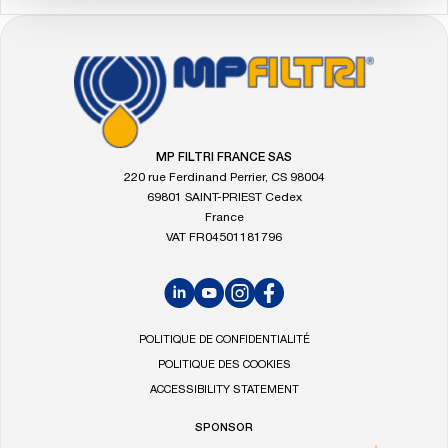
FOOTER
Allez
à
la
page
d'accueil
MP FILTRI FRANCE SAS
de
220 rue Ferdinand Perrier, CS 98004
MP
69801 SAINT-PRIEST Cedex
Filtri
France
VAT FR04501181796
LinkedIn
YouTube
Instagram
Facebook
POLITIQUE DE CONFIDENTIALITÉ
POLITIQUE DES COOKIES
ACCESSIBILITY STATEMENT
SPONSOR