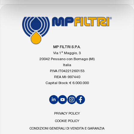
FOOTER
Vai
alla
home
di
MP
MP FILTRI S.P.A.
Filtri
Via 1° Maggio, 3
20042 Pessano con Bornago (MI)
Italia
P.IVA IT04221260153
REA MI-997440
Capital Stock: € 6.000.000
LinkedIn
YouTube
Instagram
Facebook
PRIVACY POLICY
COOKIE POLICY
CONDIZIONI GENERALI DI VENDITA E GARANZIA