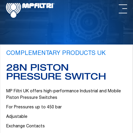
Passa
Passa
al
al
contenuto
piè
principale
di
pagina
COMPLEMENTARY PRODUCTS UK
28N PISTON
PRESSURE SWITCH
MP Filtri UK offers high-performance Industrial and Mobile
Piston Pressure Switches
For Pressures up to 450 bar
Adjustable
Exchange Contacts