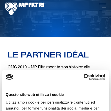
Passer
Passer
au
au
contenu
pied
principal
de
page
LE PARTNER IDÉAL
OMC 2019 – MP Filtri raconte son histoire: elle
montre son caractère unique et explique pourquoi elle
est reconnue comme “le partenaire idéal” par les
entreprises avec lesquelles elle coopère.
TÉLÉCHARGEZ
Questo sito web utilizza i cookie
Utilizziamo i cookie per personalizzare contenuti ed
annunci, per fornire funzionalità dei social media e per