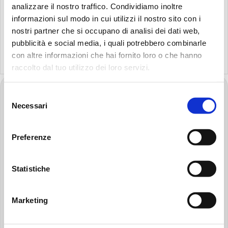
The perfect partner
analizzare il nostro traffico. Condividiamo inoltre
|
PDF
339 KB
informazioni sul modo in cui utilizzi il nostro sito con i
nostri partner che si occupano di analisi dei dati web,
pubblicità e social media, i quali potrebbero combinarle
con altre informazioni che hai fornito loro o che hanno
raccolto dal tuo utilizzo dei loro servizi.
FOOTER
Selezione
Allez
Recherche:
Necessari
del
à
consenso
la
page
Preferenze
d'accueil
MP FILTRI FRANCE SAS
de
220 rue Ferdinand Perrier, CS 98004
MP
Statistiche
69801 SAINT-PRIEST Cedex
Filtri
France
VAT FR04501181796
Marketing
LinkedIn
YouTube
Instagram
Facebook