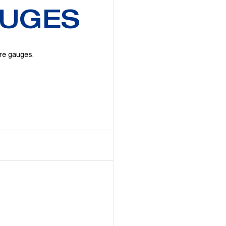
AUGES
ure gauges.