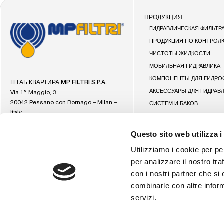
ПРОДУКЦИЯ
Перейти
ГИДРАВЛИЧЕСКАЯ ФИЛЬТР
на
ПРОДУКЦИЯ ПО КОНТРОЛ
главную
ЧИСТОТЫ ЖИДКОСТИ
страницу
МОБИЛЬНАЯ ГИДРАВЛИКА
MP
Filtri
КОМПОНЕНТЫ ДЛЯ ГИДРО
ШТАБ КВАРТИРА MP FILTRI S.P.A.
АКСЕССУАРЫ ДЛЯ ГИДРАВ
Via 1° Maggio, 3
20042 Pessano con Bornago – Milan –
СИСТЕМ И БАКОВ
Italy
VAT IT04221260153
Questo sito web utilizza i
REA MI-997440
Capital Stock: € 6.000.000
Utilizziamo i cookie per pe
per analizzare il nostro tra
con i nostri partner che si
combinarle con altre inform
servizi.