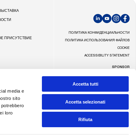
R
 ВЫСТАВКА
ВОСТИ
LinkedIn
YouTube
Instagram
Faceb
ПОЛИТИКА КОНФИДЕНЦИАЛЬНОСТИ
ОЕ ПРИСУТСТВИЕ
ПОЛИТИКА ИСПОЛЬЗОВАНИЯ ФАЙЛОВ
COOKIE
ACCESSIBILITY STATEMENT
SPONSOR
Accetta tutti
cial media e
nostro sito
Accetta selezionati
Made by Addiction
i potrebbero
ei loro
Rifiuta