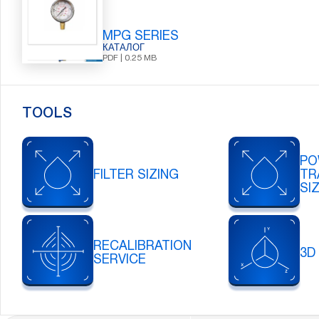
MPG SERIES
КАТАЛОГ
PDF | 0.25 MB
TOOLS
PO
FILTER SIZING
TR
SI
RECALIBRATION
3D
SERVICE