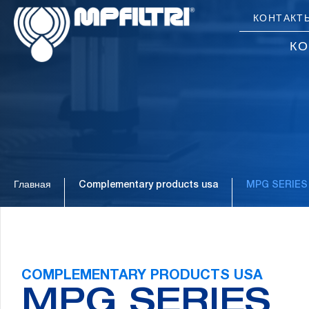
Skip
Skip
КОНТАКТ
to
to
main
footer
К
content
Главная
Complementary products usa
MPG SERIES
COMPLEMENTARY PRODUCTS USA
MPG SERIES