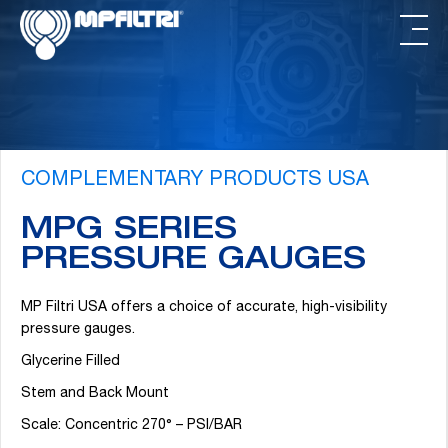
Passa
Passa
al
al
contenuto
piè
principale
di
pagina
COMPLEMENTARY PRODUCTS USA
MPG SERIES
PRESSURE GAUGES
MP Filtri USA offers a choice of accurate, high-visibility
pressure gauges.
Glycerine Filled
Stem and Back Mount
Scale: Concentric 270° – PSI/BAR