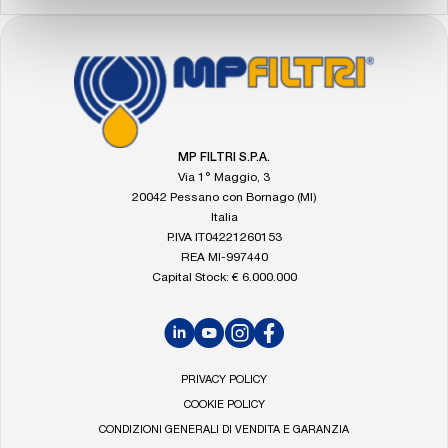
FOOTER
Vai
alla
home
di
MP
MP FILTRI S.P.A.
Filtri
Via 1° Maggio, 3
20042 Pessano con Bornago (MI)
Italia
P.IVA IT04221260153
REA MI-997440
Capital Stock: € 6.000.000
LinkedIn
YouTube
Instagram
Facebook
PRIVACY POLICY
COOKIE POLICY
CONDIZIONI GENERALI DI VENDITA E GARANZIA