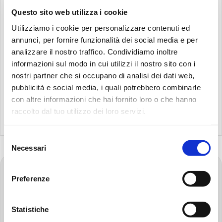
Questo sito web utilizza i cookie
Utilizziamo i cookie per personalizzare contenuti ed
COMPLEMENTARY PRODUCTS
annunci, per fornire funzionalità dei social media e per
USA
КАТАЛОГ
analizzare il nostro traffico. Condividiamo inoltre
PDF | 3.59 MB
informazioni sul modo in cui utilizzi il nostro sito con i
nostri partner che si occupano di analisi dei dati web,
pubblicità e social media, i quali potrebbero combinarle
con altre informazioni che hai fornito loro o che hanno
raccolto dal tuo utilizzo dei loro servizi.
Selezione
Связанные товары не найдены.
Поиск:
Necessari
del
consenso
FOOTER
Preferenze
Перейти
на
главную
Statistiche
страницу
MP