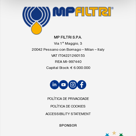
FOOTER
Vá
para
a
página
inicial
MP FILTRI S.P.A.
da
Via 1° Maggio, 3
MP
20042 Pessano con Bornago – Milan – Italy
Filtri
VAT IT04221260153
REA MI-997440
Capital Stock: € 6.000.000
LinkedIn
YouTube
Instagram
Facebook
POLÍTICA DE PRIVACIDADE
POLÍTICA DE COOKIES
ACCESSIBILITY STATEMENT
SPONSOR