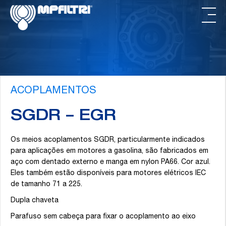
Skip
Saltar
to
para
main
o
content
rodapé
ACOPLAMENTOS
SGDR – EGR
Os meios acoplamentos SGDR, particularmente indicados
para aplicações em motores a gasolina, são fabricados em
aço com dentado externo e manga em nylon PA66. Cor azul.
Eles também estão disponíveis para motores elétricos IEC
de tamanho 71 a 225.
Dupla chaveta
Parafuso sem cabeça para fixar o acoplamento ao eixo