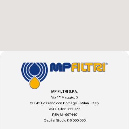
FOOTER
Vá
para
a
página
inicial
MP FILTRI S.P.A.
da
Via 1° Maggio, 3
MP
20042 Pessano con Bornago – Milan – Italy
Filtri
VAT IT04221260153
REA MI-997440
Capital Stock: € 6.000.000