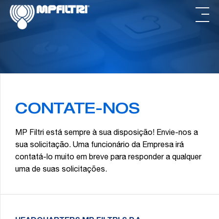
Skip
Saltar
to
para
main
o
content
rodapé
CONTATE-NOS
MP Filtri está sempre à sua disposição! Envie-nos a
sua solicitação. Uma funcionário da Empresa irá
contatá-lo muito em breve para responder a qualquer
uma de suas solicitações.