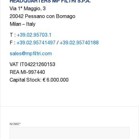
HEADQUARTERS MP FILTRI S.P.A.
Via 1° Maggio, 3
20042 Pessano con Bornago
Milan – Italy
T :
+39.02.95703.1
F :
+39.02.95741497
/
+39.02.95740188
sales@mpfiltri.com
VAT IT04221260153
REA MI-997440
Capital Stock: € 6.000.000
NOME*