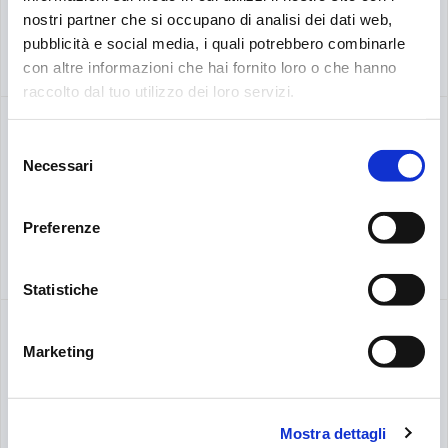
nostri partner che si occupano di analisi dei dati web,
pubblicità e social media, i quali potrebbero combinarle
CANDIDATE-SE AGORA
con altre informazioni che hai fornito loro o che hanno
Procurar:
raccolto dal tuo utilizzo dei loro servizi.
Responsabile Manutenzione e Facilities
Selezione
Necessari
del
Pessano Con Bornago
consenso
Preferenze
CANDIDATE-SE AGORA
Statistiche
ERP Technical Specialist – India
Marketing
Bengaluru – India
Mostra dettagli