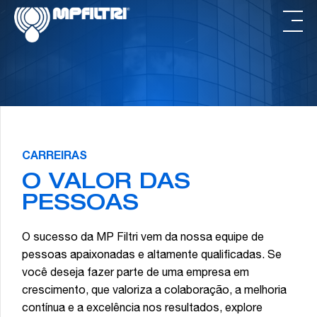
Skip
Saltar
to
para
main
o
content
rodapé
CARREIRAS
O VALOR DAS
PESSOAS
O sucesso da MP Filtri vem da nossa equipe de
pessoas apaixonadas e altamente qualificadas. Se
você deseja fazer parte de uma empresa em
crescimento, que valoriza a colaboração, a melhoria
contínua e a excelência nos resultados, explore