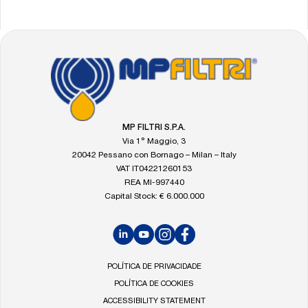
FOOTER
Vá
para
a
página
inicial
MP FILTRI S.P.A.
da
Via 1° Maggio, 3
MP
20042 Pessano con Bornago – Milan – Italy
Filtri
VAT IT04221260153
REA MI-997440
Capital Stock: € 6.000.000
LinkedIn
YouTube
Instagram
Facebook
POLÍTICA DE PRIVACIDADE
POLÍTICA DE COOKIES
ACCESSIBILITY STATEMENT