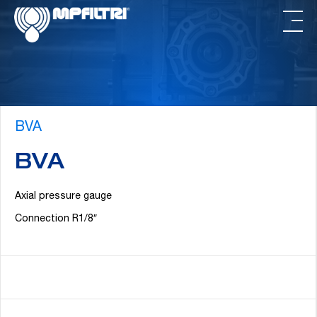
Skip
Skip
to
to
main
footer
content
BVA
BVA
Axial pressure gauge
Connection R1/8″