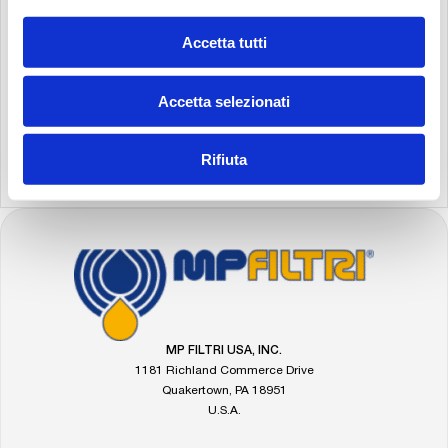
Accetta tutti
Accetta selezionati
Rifiuta
FOOTER
Go
to
the
MP
Filtri
MP FILTRI USA, INC.
homepage
1181 Richland Commerce Drive
Quakertown, PA 18951
U.S.A.