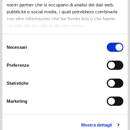
nostri partner che si occupano di analisi dei dati web,
pubblicità e social media, i quali potrebbero combinarle
con altre informazioni che hai fornito loro o che hanno
raccolto dal tuo utilizzo dei loro servizi.
3D MODELS
Search:
Selezione
Necessari
del
consenso
Preferenze
Statistiche
Marketing
Mostra dettagli