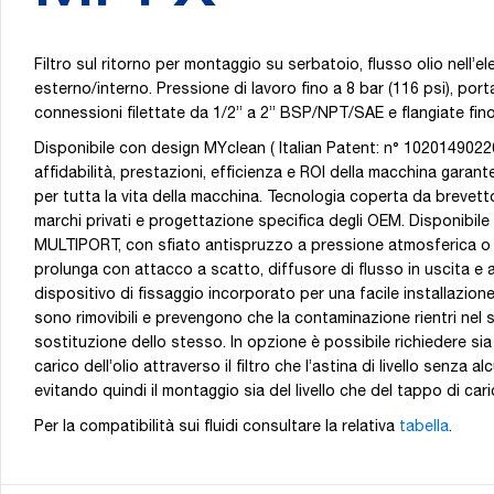
Filtro sul ritorno per montaggio su serbatoio, flusso olio nell’el
esterno/interno. Pressione di lavoro fino a 8 bar (116 psi), port
connessioni filettate da 1/2” a 2” BSP/NPT/SAE e flangiate fin
Disponibile con design MYclean ( Italian Patent: n° 1020149022
affidabilità, prestazioni, efficienza e ROI della macchina garante
per tutta la vita della macchina. Tecnologia coperta da brevett
marchi privati e progettazione specifica degli OEM. Disponibile 
MULTIPORT, con sfiato antispruzzo a pressione atmosferica o 
prolunga con attacco a scatto, diffusore di flusso in uscita e ast
dispositivo di fissaggio incorporato per una facile installazione
sono rimovibili e prevengono che la contaminazione rientri nel 
sostituzione dello stesso. In opzione è possibile richiedere sia 
carico dell’olio attraverso il filtro che l’astina di livello senza 
evitando quindi il montaggio sia del livello che del tappo di car
Per la compatibilità sui fluidi consultare la relativa
tabella
.