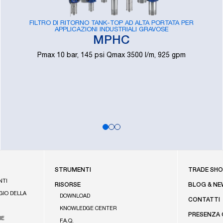
FILTRO DI RITORNO TANK-TOP AD ALTA PORTATA PER
APPLICAZIONI INDUSTRIALI GRAVOSE
MPHC
Pmax 10 bar, 145 psi Qmax 3500 l/m, 925 gpm
FOOTE
STRUMENTI
TRADE SH
NTI
RISORSE
BLOG & NE
GIO DELLA
DOWNLOAD
CONTATTI
KNOWLEDGE CENTER
PRESENZA
NE
F.A.Q.