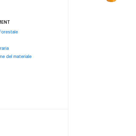
MENT
 Forestale
raria
e del materiale