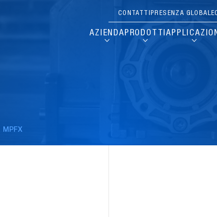
CONTATTI
PRESENZA GLOBALE
AZIENDA
PRODOTTI
APPLICAZIO
MPFX
Pause
Carousel