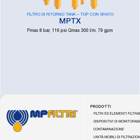
FILTRO DI RITORNO TANK – TOP CON SFIATO
MPTX
Pmax 8 bar, 116 psi Qmax 300 l/m, 79 gpm
PRODOTTI
Vai
FILTRI ED ELEMENTI FILTRA
alla
DISPOSITIVI DI MONITORAG
home
CONTAMINAZIONE
di
UNITÀ MOBILI DI FILTRAZIO
MP