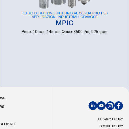
FILTRO DI RITORNO INTERNO AL SERBATOIO PER
APPLICAZIONI INDUSTRIALI GRAVOSE
MPIC
Pmax 10 bar, 145 psi Qmax 3500 l/m, 925 gpm
R
OWS
WS
LinkedIn
YouTube
Instagram
Faceb
PRIVACY POLICY
 GLOBALE
COOKIE POLICY