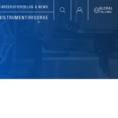
CAREERS
FIERE
BLOG & NEWS
GLOBAL
ITALIANO
NI
STRUMENTI
RISORSE