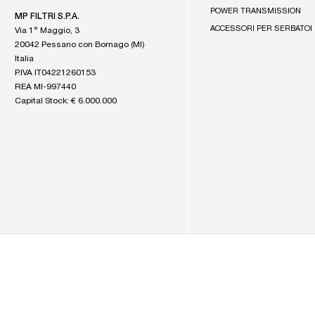
Filtri
POWER TRANSMISSION
MP FILTRI S.P.A.
ACCESSORI PER SERBATOI
Via 1° Maggio, 3
20042 Pessano con Bornago (MI)
Italia
P.IVA IT04221260153
REA MI-997440
Capital Stock: € 6.000.000