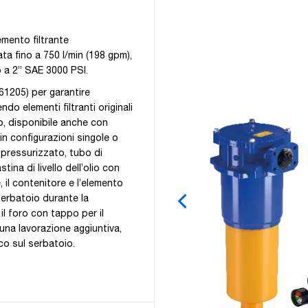
emento filtrante
ata fino a 750 l/min (198 gpm),
o a 2” SAE 3000 PSI.
61205) per garantire
ndo elementi filtranti originali
o, disponibile anche con
in configurazioni singole o
pressurizzato, tubo di
ina di livello dell’olio con
, il contenitore e l’elemento
serbatoio durante la
il foro con tappo per il
alcuna lavorazione aggiuntiva,
ico sul serbatoio.