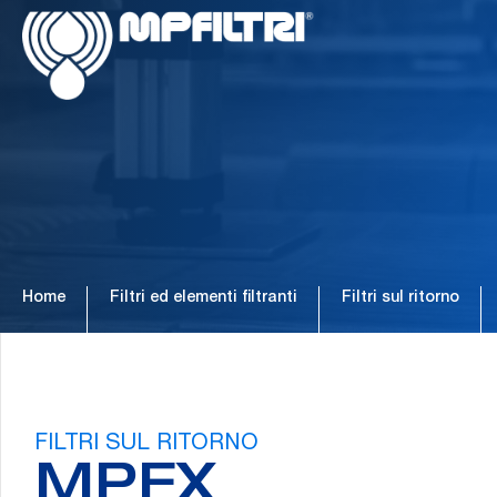
Passa
Passa
al
al
contenuto
piè
principale
di
pagina
Home
Filtri ed elementi filtranti
Filtri sul ritorno
FILTRI SUL RITORNO
MPFX