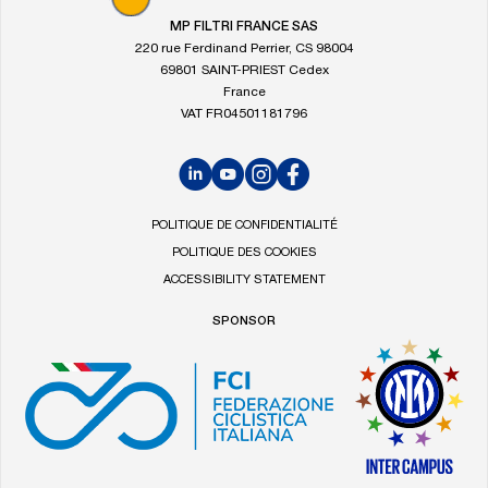
d'accueil
MP FILTRI FRANCE SAS
de
220 rue Ferdinand Perrier, CS 98004
MP
69801 SAINT-PRIEST Cedex
Filtri
France
VAT FR04501181796
LinkedIn
YouTube
Instagram
Facebook
POLITIQUE DE CONFIDENTIALITÉ
POLITIQUE DES COOKIES
ACCESSIBILITY STATEMENT
SPONSOR