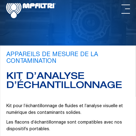
Passer
Passer
au
au
contenu
pied
principal
de
page
APPAREILS DE MESURE DE LA
CONTAMINATION
KIT D’ANALYSE
D’ÉCHANTILLONNAGE
Kit pour l’échantillonnage de fluides et l’analyse visuelle et
numérique des contaminants solides.
Les flacons d’échantillonnage sont compatibles avec nos
dispositifs portables.