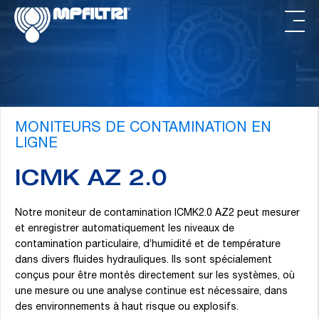
Passer
Passer
au
au
contenu
pied
principal
de
page
MONITEURS DE CONTAMINATION EN
LIGNE
ICMK AZ 2.0
Notre moniteur de contamination ICMK2.0 AZ2 peut mesurer
et enregistrer automatiquement les niveaux de
contamination particulaire, d’humidité et de température
dans divers fluides hydrauliques. Ils sont spécialement
conçus pour être montés directement sur les systèmes, où
une mesure ou une analyse continue est nécessaire, dans
des environnements à haut risque ou explosifs.