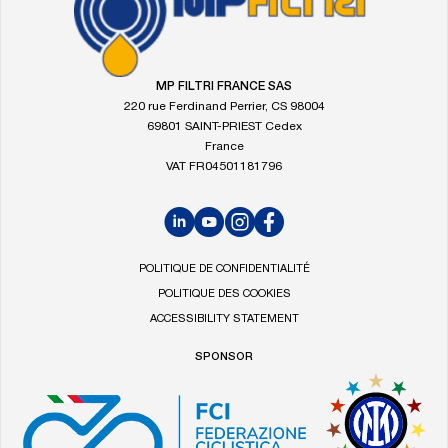
à
la
page
d'accueil
MP FILTRI FRANCE SAS
de
220 rue Ferdinand Perrier, CS 98004
MP
69801 SAINT-PRIEST Cedex
Filtri
France
VAT FR04501181796
LinkedIn
YouTube
Instagram
Facebook
POLITIQUE DE CONFIDENTIALITÉ
POLITIQUE DES COOKIES
ACCESSIBILITY STATEMENT
SPONSOR