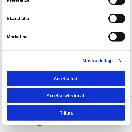
Statistiche
FILTRE EN LIGNE HAUE PRESSION
FHP
Marketing
Pmax 420 bar, 6092 psi Qmax 630 l/m, 166 gpm
Mostra dettagli
Accetta tutti
Accetta selezionati
Rifiuta