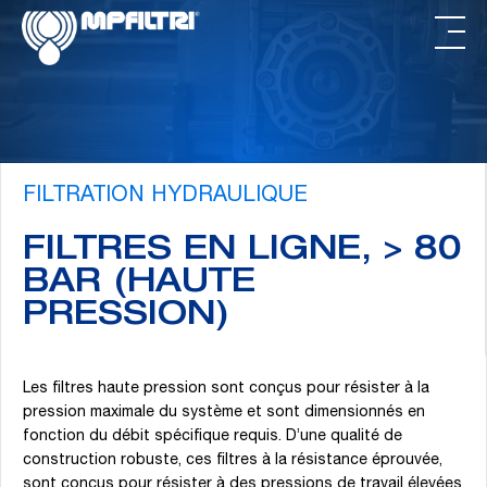
Passer
Passer
au
au
contenu
pied
principal
de
page
FILTRATION HYDRAULIQUE
FILTRES EN LIGNE, > 80
BAR (HAUTE
PRESSION)
Les filtres haute pression sont conçus pour résister à la
pression maximale du système et sont dimensionnés en
fonction du débit spécifique requis. D’une qualité de
construction robuste, ces filtres à la résistance éprouvée,
sont conçus pour résister à des pressions de travail élevées