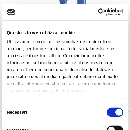
Questo sito web utilizza i cookie
Recherche:
EN LIGNE HAUTE PRESSION
Utilizziamo i cookie per personalizzare contenuti ed
FMP 065 - 135 - 320
annunci, per fornire funzionalità dei social media e per
analizzare il nostro traffico. Condividiamo inoltre
Pmax 320 bar, 4641 psi Qmax 500 l/m, 132 gpm.
informazioni sul modo in cui utilizzi il nostro sito con i
nostri partner che si occupano di analisi dei dati web,
pubblicità e social media, i quali potrebbero combinarle
con altre informazioni che hai fornito loro o che hanno
raccolto dal tuo utilizzo dei loro servizi.
Selezione
Necessari
del
consenso
Preferenze