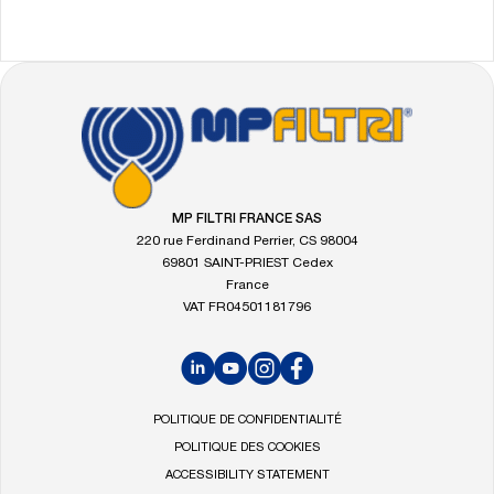
FOOTER
Allez
à
la
page
d'accueil
MP FILTRI FRANCE SAS
de
220 rue Ferdinand Perrier, CS 98004
MP
69801 SAINT-PRIEST Cedex
Filtri
France
VAT FR04501181796
LinkedIn
YouTube
Instagram
Facebook
POLITIQUE DE CONFIDENTIALITÉ
POLITIQUE DES COOKIES
ACCESSIBILITY STATEMENT