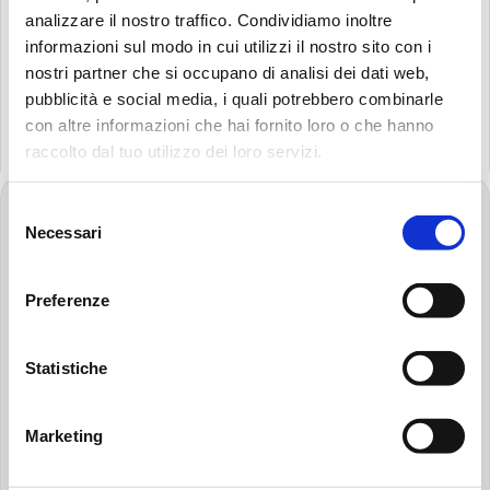
analizzare il nostro traffico. Condividiamo inoltre
informazioni sul modo in cui utilizzi il nostro sito con i
RÉINITIALISATION
nostri partner che si occupano di analisi dei dati web,
DU MOT DE PASSE
pubblicità e social media, i quali potrebbero combinarle
con altre informazioni che hai fornito loro o che hanno
raccolto dal tuo utilizzo dei loro servizi.
Selezione
FOOTER
Recherche:
Allez
Necessari
del
à
consenso
la
page
Preferenze
d'accueil
MP FILTRI FRANCE SAS
de
220 rue Ferdinand Perrier, CS 98004
MP
Statistiche
69801 SAINT-PRIEST Cedex
Filtri
France
VAT FR04501181796
Marketing
LinkedIn
YouTube
Instagram
Facebook