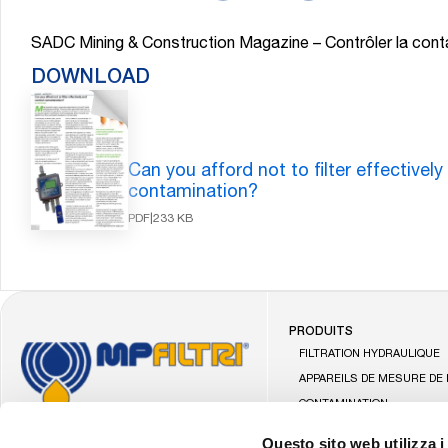
SADC Mining & Construction Magazine – Contrôler la contam
DOWNLOAD
Recherche:
Can you afford not to filter effectively
contamination?
PDF
|
233 KB
PRODUITS
Allez
FILTRATION HYDRAULIQUE
à
APPAREILS DE MESURE DE 
la
CONTAMINATION
page
GROUPES DE FILTRATION M
d'accueil
Questo sito web utilizza i