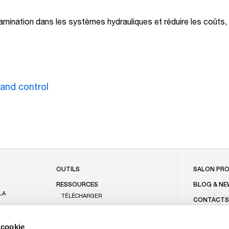
ination dans les systèmes hydrauliques et réduire les coûts, 
 and control
FOOTE
OUTILS
SALON PRO
RESSOURCES
BLOG & NE
LA
TÉLÉCHARGER
CONTACT
KNOWLEDGE CENTER
PRÉSENCE 
OBILES
F.A.Q.
 cookie