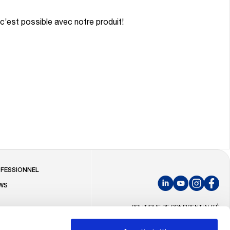
c’est possible avec notre produit!
R
FESSIONNEL
WS
LinkedIn
YouTube
Instagram
Faceb
S
POLITIQUE DE CONFIDENTIALITÉ
Á L`INTERNATIONAL
POLITIQUE DES COOKIES