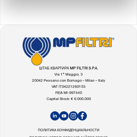
FOOTER
Перейти
на
главную
страницу
MP
ШТАБ КВАРТИРА MP FILTRI S.P.A.
Filtri
Via 1° Maggio, 3
20042 Pessano con Bornago – Milan – Italy
VAT IT04221260153
REA MI-997440
Capital Stock: € 6.000.000
LinkedIn
YouTube
Instagram
Facebook
ПОЛИТИКА КОНФИДЕНЦИАЛЬНОСТИ