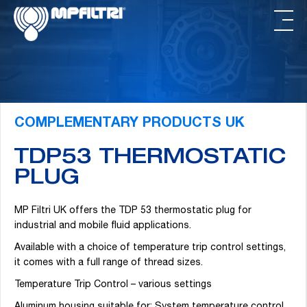
Skip
Skip
to
to
main
footer
content
COMPLEMENTARY PRODUCTS UK
TDP53 THERMOSTATIC
PLUG
MP Filtri UK offers the TDP 53 thermostatic plug for
industrial and mobile fluid applications.
Available with a choice of temperature trip control settings,
it comes with a full range of thread sizes.
Temperature Trip Control – various settings