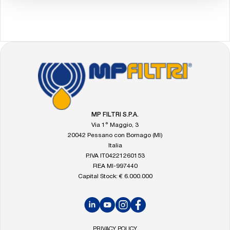
FOOTER
Vai
alla
home
di
MP
MP FILTRI S.P.A.
Filtri
Via 1° Maggio, 3
20042 Pessano con Bornago (MI)
Italia
P.IVA IT04221260153
REA MI-997440
Capital Stock: € 6.000.000
LinkedIn
YouTube
Instagram
Facebook
PRIVACY POLICY