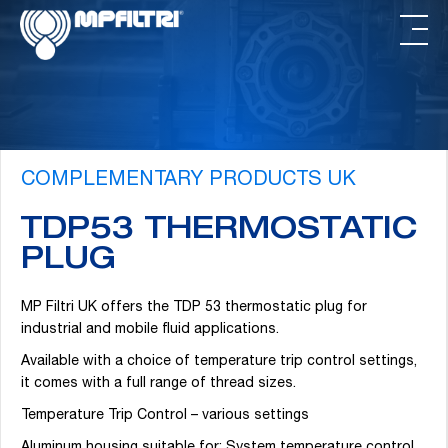
Passa
Passa
al
al
contenuto
piè
principale
di
pagina
COMPLEMENTARY PRODUCTS UK
TDP53 THERMOSTATIC
PLUG
MP Filtri UK offers the TDP 53 thermostatic plug for
industrial and mobile fluid applications.
Available with a choice of temperature trip control settings,
it comes with a full range of thread sizes.
Temperature Trip Control – various settings