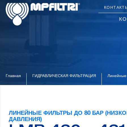
Skip
Skip
КОНТАКТ
to
to
main
footer
К
content
Главная
ГИДРАВЛИЧЕСКАЯ ФИЛЬТРАЦИЯ
Линейные 
ЛИНЕЙНЫЕ ФИЛЬТРЫ ДО 80 БАР (НИЗК
ДАВЛЕНИЯ)