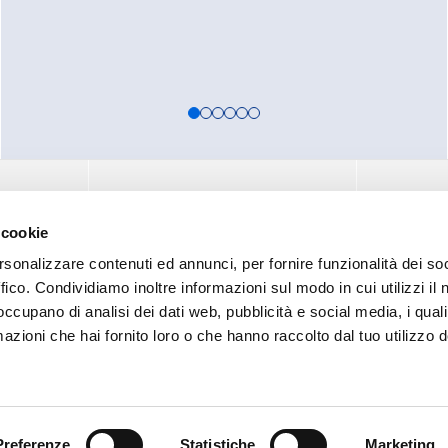
FOOTE
ИНСТРУМЕНТЫ
ТОРГОВАЯ
АЦИЯ
 cookie
РЕСУРСЫ
БЛОГ И НО
Ю
НАУЧНЫЙ ЦЕНТР
КОНТАКТЫ
rsonalizzare contenuti ed annunci, per fornire funzionalità dei so
ЗАГРУЗИТЬ
ffico. Condividiamo inoltre informazioni sul modo in cui utilizzi il 
ГЛОБАЛЬН
F.A.Q.
 occupano di analisi dei dati web, pubblicità e social media, i qual
КАРЬЕРА
СТАНЦИЙ
azioni che hai fornito loro o che hanno raccolto dal tuo utilizzo d
ЛИЧЕСКИХ
Preferenze
Statistiche
Marketing