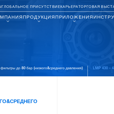
Ы
ГЛОБАЛЬНОЕ ПРИСУТСТВИЕ
КАРЬЕРА
ТОРГОВАЯ ВЫСТ
ОМПАНИЯ
ПРОДУКЦИЯ
ПРИЛОЖЕНИЯ
ИНСТР
фильтры до 80 бар (низкого&среднего давления)
LMP 430 – 4
Pause
ОГО&СРЕДНЕГО
Carousel