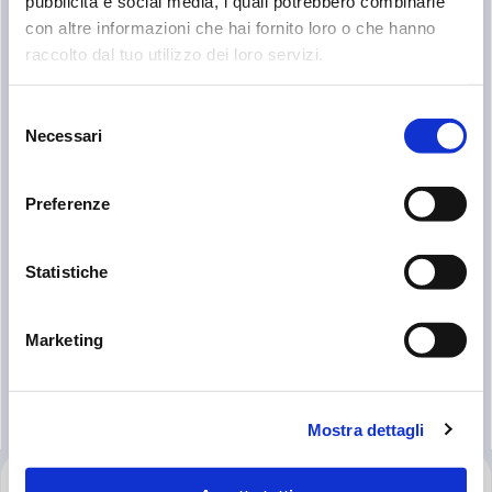
pubblicità e social media, i quali potrebbero combinarle
con altre informazioni che hai fornito loro o che hanno
raccolto dal tuo utilizzo dei loro servizi.
Selezione
Necessari
del
consenso
STRAINERS
Preferenze
MPAC
Qmax 1000 l/m, 264 gpm
Statistiche
Marketing
Mostra dettagli