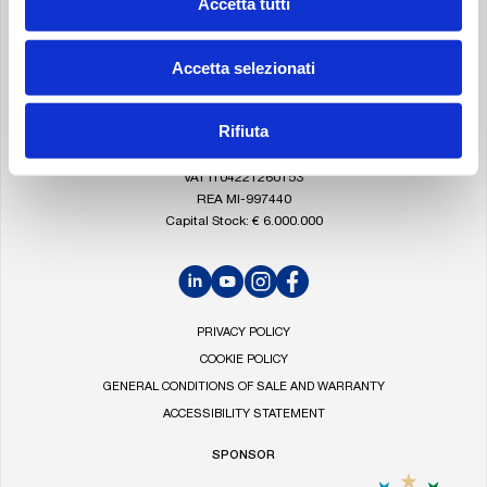
FOOTER
Accetta tutti
Go
to
the
Accetta selezionati
MP
Filtri
MP FILTRI S.P.A.
homepage
Rifiuta
Via 1° Maggio, 3
20042 Pessano con Bornago – Milan – Italy
VAT IT04221260153
REA MI-997440
Capital Stock: € 6.000.000
LinkedIn
YouTube
Instagram
Facebook
PRIVACY POLICY
COOKIE POLICY
GENERAL CONDITIONS OF SALE AND WARRANTY
ACCESSIBILITY STATEMENT
SPONSOR