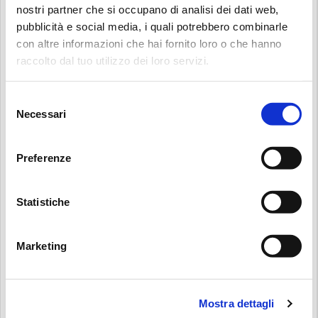
nostri partner che si occupano di analisi dei dati web,
pubblicità e social media, i quali potrebbero combinarle
POWER TRANSMISSION SIZING
con altre informazioni che hai fornito loro o che hanno
Search:
raccolto dal tuo utilizzo dei loro servizi.
Selezione
Necessari
INTERCHANGE FILTER
del
ELEMENTS
consenso
Preferenze
RECALIBRATION SERVICE
Statistiche
Marketing
3D MODELS
Mostra dettagli