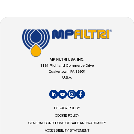
FOOTER
Go
to
the
MP
Filtri
MP FILTRI USA, INC.
homepage
1181 Richland Commerce Drive
Quakertown, PA 18951
U.S.A.
LinkedIn
YouTube
Instagram
Facebook
PRIVACY POLICY
COOKIE POLICY
GENERAL CONDITIONS OF SALE AND WARRANTY
ACCESSIBILITY STATEMENT