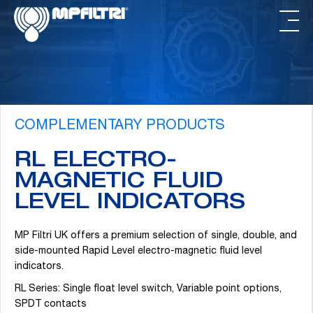
Skip
Skip
to
to
main
footer
content
COMPLEMENTARY PRODUCTS
RL ELECTRO-
MAGNETIC FLUID
LEVEL INDICATORS
MP Filtri UK offers a premium selection of single, double, and
side-mounted Rapid Level electro-magnetic fluid level
indicators.
RL Series: Single float level switch, Variable point options,
SPDT contacts