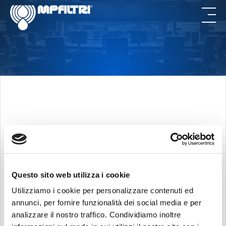
Skip
Skip
to
to
main
footer
content
OUTSTANDING
ACCURACY
Questo sito web utilizza i cookie
New Italian centre for recalibration,
control and maintenance of contamination
Utilizziamo i cookie per personalizzare contenuti ed
annunci, per fornire funzionalità dei social media e per
monitoring instruments
analizzare il nostro traffico. Condividiamo inoltre
DOWNLOAD