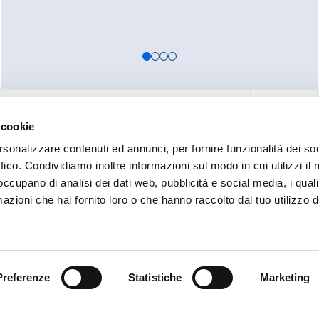
FOOTE
STRUMENTI
TRADE SH
 cookie
NTI
RISORSE
BLOG & NE
rsonalizzare contenuti ed annunci, per fornire funzionalità dei so
GIO DELLA
DOWNLOAD
CONTATTI
ffico. Condividiamo inoltre informazioni sul modo in cui utilizzi il 
KNOWLEDGE CENTER
 occupano di analisi dei dati web, pubblicità e social media, i qual
PRESENZA
NE
F.A.Q.
azioni che hai fornito loro o che hanno raccolto dal tuo utilizzo d
CAREERS
Preferenze
Statistiche
Marketing