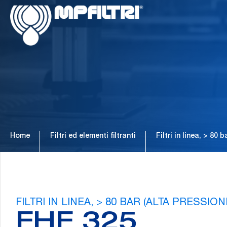
Passa
Passa
al
al
contenuto
piè
principale
di
pagina
Home
Filtri ed elementi filtranti
Filtri in linea, > 80 
FILTRI IN LINEA, > 80 BAR (ALTA PRESSION
FHF 325