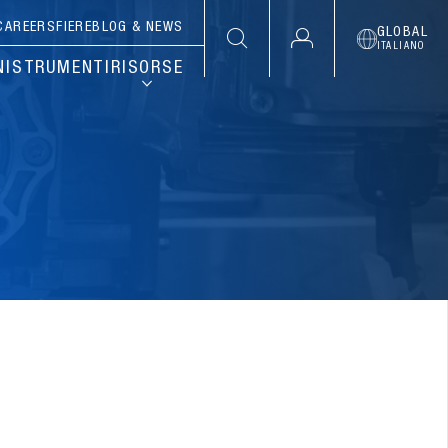
CAREERS
FIERE
BLOG & NEWS
GLOBAL
ITALIANO
NI
STRUMENTI
RISORSE