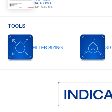
CATALOGO
PDF | 0.59 MB
Cerca:
TOOLS
FILTER SIZING
3D
INDIC