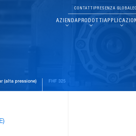
CONTATTI
PRESENZA GLOBALE
AZIENDA
PRODOTTI
APPLICAZIO
bar (alta pressione)
FHF 325
Pause
E)
Carousel