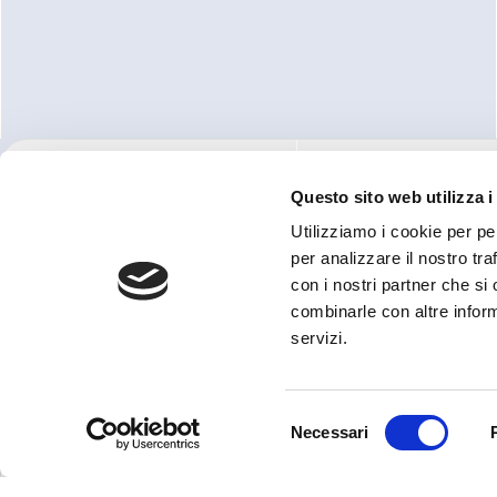
PRODOTTI
Questo sito web utilizza i
Vai
FILTRI ED ELEMENTI FILTRA
alla
Utilizziamo i cookie per pe
DISPOSITIVI DI MONITORAG
home
per analizzare il nostro tra
CONTAMINAZIONE
di
con i nostri partner che si
UNITÀ MOBILI DI FILTRAZIO
MP
combinarle con altre inform
Filtri
POWER TRANSMISSION
MP FILTRI S.P.A.
servizi.
ACCESSORI PER SERBATOI
Via 1° Maggio, 3
20042 Pessano con Bornago (MI)
Italia
Selezione
P.IVA IT04221260153
Necessari
REA MI-997440
del
Capital Stock: € 6.000.000
consenso