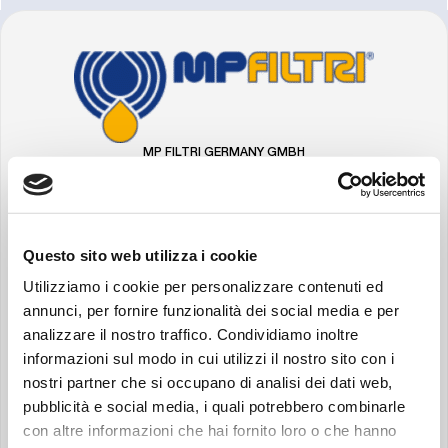
FOOTER
Gehe
zur
Startseite
von
MP
MP FILTRI GERMANY GMBH
Filtri
Hans-Wilhelmi-Str. 2
66386 St. Ingbert
Germany
Questo sito web utilizza i cookie
Suche:
LinkedIn
YouTube
Instagram
Facebook
Utilizziamo i cookie per personalizzare contenuti ed
annunci, per fornire funzionalità dei social media e per
IMPRESSUM
analizzare il nostro traffico. Condividiamo inoltre
DATENSCHUTZERKLÄRUNG
informazioni sul modo in cui utilizzi il nostro sito con i
COOKIE-RICHTLINIE
nostri partner che si occupano di analisi dei dati web,
ALLGEMEINE GESCHÄFTSBEDINGUNGEN
pubblicità e social media, i quali potrebbero combinarle
ERKLÄRUNG ZUR BARRIEREFREIHEIT
con altre informazioni che hai fornito loro o che hanno