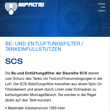
Zum
Zur
Inhalt
Fußzeile
springen
springen
BE- UND ENTLÜFTUNGSFILTER /
TANKEINFÜLLSTUTZEN
SCS
Die
Be-und Entlüftungsfilter der Baureihe SCS
dienen
zum Schutz des Tanks vor Feststoffverunreinigungen in der
Luft. Die SCS-Belüftungsfilter bestehen aus einem Spin-On
Filterelement und einem durch Löten oder Schrauben zu
befestigenden Montageflansch. Sie werden in der Regel
direkt auf den Tank montiert.
• Maximaler Volumenstrom 1300 l/min