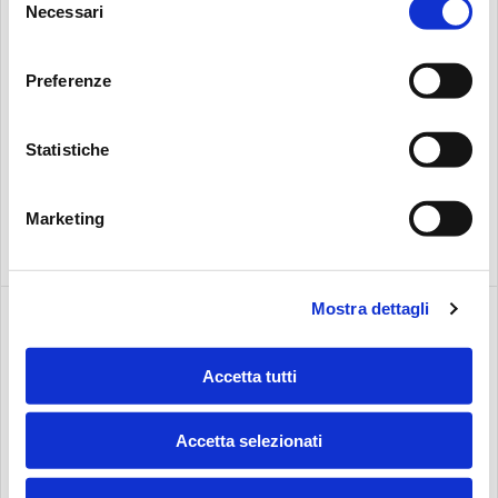
Necessari
del
consenso
Preferenze
Statistiche
Marketing
MESSEN
22 / 25.11.2025
Chennai, Indien
WINDERGY
Mostra dettagli
Accetta tutti
Accetta selezionati