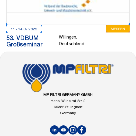
MESSEN
11 / 14.02.2025
Willingen,
53. VDBUM
Großseminar
Deutschland
FOOTER
Gehe
zur
Startseite
von
MP
MP FILTRI GERMANY GMBH
Filtri
Hans-Wilhelmi-Str. 2
66386 St. Ingbert
Germany
LinkedIn
YouTube
Instagram
Facebook