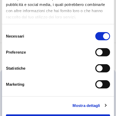
Suche:
pubblicità e social media, i quali potrebbero combinarle
con altre informazioni che hai fornito loro o che hanno
raccolto dal tuo utilizzo dei loro servizi.
Selezione
Necessari
del
consenso
Preferenze
ÄHNLICHE
Statistiche
PRODUKTE
Marketing
Mostra dettagli