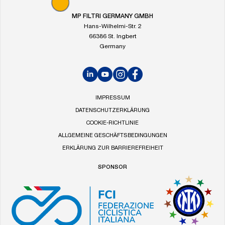
von
MP
MP FILTRI GERMANY GMBH
Filtri
Hans-Wilhelmi-Str. 2
66386 St. Ingbert
Germany
LinkedIn
YouTube
Instagram
Facebook
IMPRESSUM
DATENSCHUTZERKLÄRUNG
COOKIE-RICHTLINIE
ALLGEMEINE GESCHÄFTSBEDINGUNGEN
ERKLÄRUNG ZUR BARRIEREFREIHEIT
SPONSOR