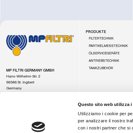
PRODUKTE
Gehe
FILTERTECHNIK
zur
PARTIKELMESSTECHNIK
Startseite
ÖLSERVICEGERÄTE
von
ANTRIEBSTECHNIK
MP
Filtri
TANKZUBEHÖR
MP FILTRI GERMANY GMBH
Hans-Wilhelmi-Str. 2
66386 St. Ingbert
Germany
Questo sito web utilizza i
Utilizziamo i cookie per pe
per analizzare il nostro tra
con i nostri partner che si