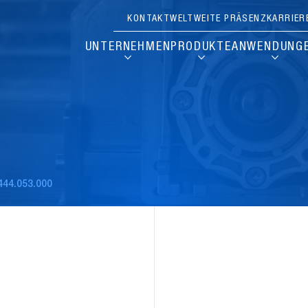
KONTAKT
WELTWEITE PRÄSENZ
KARRIER
UNTERNEHMEN
PRODUKTE
ANWENDUNG
444.053.000