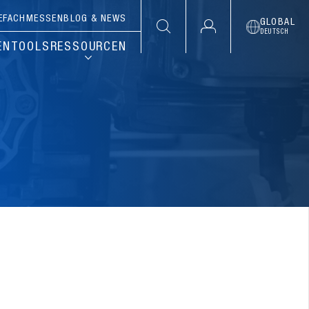
E
FACHMESSEN
BLOG & NEWS
GLOBAL
DEUTSCH
EN
TOOLS
RESSOURCEN