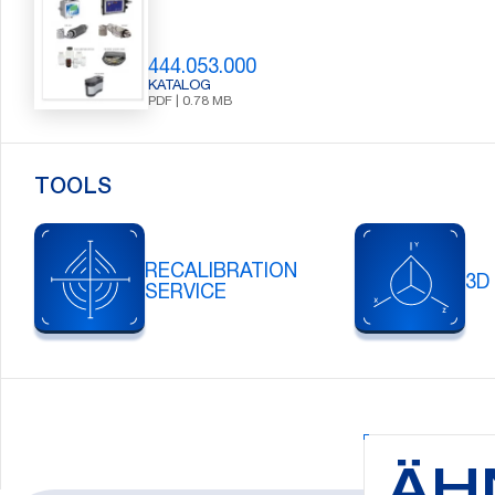
444.053.000
KATALOG
PDF | 0.78 MB
TOOLS
RECALIBRATION
3D
SERVICE