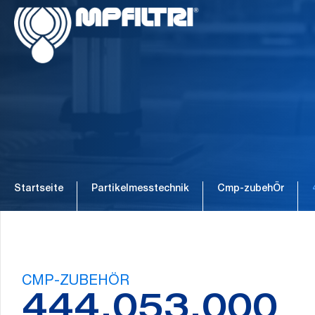
Zum
Zur
Inhalt
Fußzeile
springen
springen
Startseite
Partikelmesstechnik
Cmp-zubehÖr
CMP-ZUBEHÖR
444.053.000