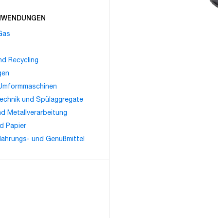
ANWENDUNGEN
 Gas
nd Recycling
gen
 Umformmaschinen
echnik und Spülaggregate
d Metallverarbeitung
nd Papier
Nahrungs- und Genußmittel