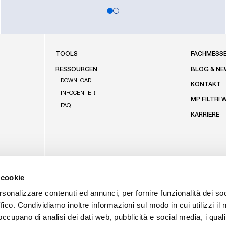
FOOTE
TOOLS
FACHMESS
RESSOURCEN
BLOG & NE
DOWNLOAD
KONTAKT
INFOCENTER
MP FILTRI 
FAQ
KARRIERE
 cookie
rsonalizzare contenuti ed annunci, per fornire funzionalità dei so
ffico. Condividiamo inoltre informazioni sul modo in cui utilizzi il 
 occupano di analisi dei dati web, pubblicità e social media, i qual