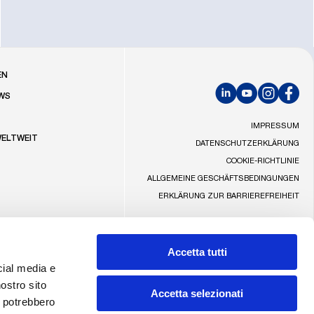
R
EN
WS
LinkedIn
YouTube
Instagram
Faceb
IMPRESSUM
WELTWEIT
DATENSCHUTZERKLÄRUNG
COOKIE-RICHTLINIE
ALLGEMEINE GESCHÄFTSBEDINGUNGEN
ERKLÄRUNG ZUR BARRIEREFREIHEIT
SPONSOR
Accetta tutti
cial media e
nostro sito
Accetta selezionati
i potrebbero
Made by Addiction