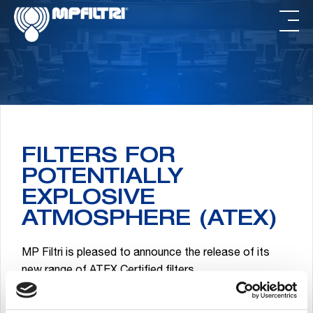
Skip
Skip
to
to
main
footer
content
FILTERS FOR
POTENTIALLY
EXPLOSIVE
ATMOSPHERE (ATEX)
MP Filtri is pleased to announce the release of its
new range of ATEX Certified filters.
We offer a range of ATEX-certified products that