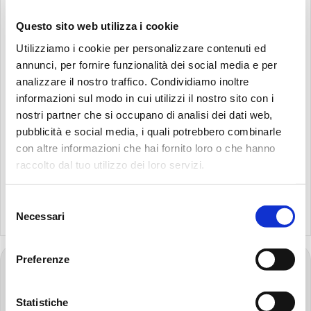
guarantee maximum safety in potentially explosive
environments. According to the regulations, any
Questo sito web utilizza i cookie
equipment used in explosive atmospheres must
Utilizziamo i cookie per personalizzare contenuti ed
provide adequate ATEX protection, i.e. it must have
annunci, per fornire funzionalità dei social media e per
the necessary precautions to ensure the removal of
analizzare il nostro traffico. Condividiamo inoltre
at least one of the components of the fire triangle,
informazioni sul modo in cui utilizzi il nostro sito con i
including high-pressure filters and stainless steel high-
nostri partner che si occupano di analisi dei dati web,
pressure filters.
pubblicità e social media, i quali potrebbero combinarle
con altre informazioni che hai fornito loro o che hanno
raccolto dal tuo utilizzo dei loro servizi.
DISCOVER MORE
Selezione
Search:
Necessari
del
consenso
Preferenze
FOOTER
Go
to
Statistiche
the