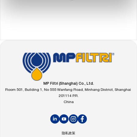
FOOTER
访
问
MP
Filtri
的
MP Filtri (Shanghai) Co., Ltd.
主
Room 501, Building 1, No 555 Wanfang Road, Minhang District, Shanghai
页
201114 P.R.
China
LinkedIn
YouTube
Instagram
Facebook
隐私政策