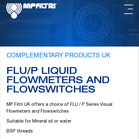
跳
跳
过
转
前
到
往
页
主
脚
要
内
COMPLEMENTARY PRODUCTS UK
容
FLU/P LIQUID
FLOWMETERS AND
FLOWSWITCHES
MP Filtri UK offers a choice of FLU / P Series Visual
Flowmeters and Flowswitches
Suitable for Mineral oil or water
BSP threads