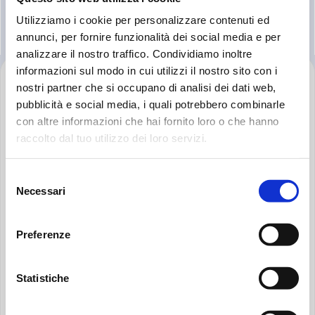
Utilizziamo i cookie per personalizzare contenuti ed
annunci, per fornire funzionalità dei social media e per
analizzare il nostro traffico. Condividiamo inoltre
Поиск:
informazioni sul modo in cui utilizzi il nostro sito con i
FOOTER
nostri partner che si occupano di analisi dei dati web,
Перейти
pubblicità e social media, i quali potrebbero combinarle
на
главную
con altre informazioni che hai fornito loro o che hanno
страницу
raccolto dal tuo utilizzo dei loro servizi.
MP
ШТАБ КВАРТИРА MP FILTRI S.P.A.
Filtri
Via 1° Maggio, 3
Selezione
20042 Pessano con Bornago – Milan – Italy
Necessari
del
VAT IT04221260153
consenso
REA MI-997440
Capital Stock: € 6.000.000
Preferenze
LinkedIn
YouTube
Instagram
Facebook
Statistiche
ПОЛИТИКА КОНФИДЕНЦИАЛЬНОСТИ