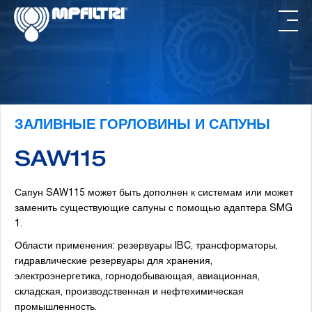
Skip
Skip
to
to
main
footer
content
ЗАЛИВНЫЕ ГОРЛОВИНЫ И САПУНЫ
SAW115
Сапун SAW115 может быть дополнен к системам или может
заменить существующие сапуны с помощью адаптера SMG
1.
Области применения: резервуары IBC, трансформаторы,
гидравлические резервуары для хранения,
электроэнергетика, горнодобывающая, авиационная,
складская, производственная и нефтехимическая
промышленность.