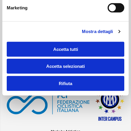
Via 1° Maggio, 3
20042 Pessano con Bornago – Milan – Italy
Marketing
VAT IT04221260153
REA MI-997440
Capital Stock: € 6.000.000
Mostra dettagli
LinkedIn
YouTube
Instagram
Facebook
Accetta tutti
ПОЛИТИКА КОНФИДЕНЦИАЛЬНОСТИ
ПОЛИТИКА ИСПОЛЬЗОВАНИЯ ФАЙЛОВ COOKIE
Accetta selezionati
ACCESSIBILITY STATEMENT
SPONSOR
Rifiuta