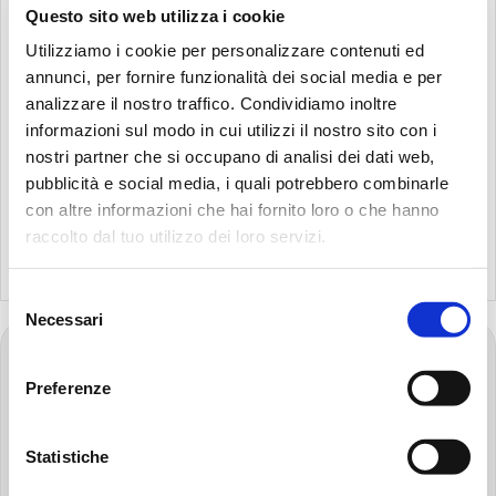
ЗАГРУЗИТЬ
Questo sito web utilizza i cookie
Utilizziamo i cookie per personalizzare contenuti ed
annunci, per fornire funzionalità dei social media e per
FHP & FMM
analizzare il nostro traffico. Condividiamo inoltre
|
PDF
61 KB
informazioni sul modo in cui utilizzi il nostro sito con i
nostri partner che si occupano di analisi dei dati web,
pubblicità e social media, i quali potrebbero combinarle
con altre informazioni che hai fornito loro o che hanno
raccolto dal tuo utilizzo dei loro servizi.
Selezione
Поиск:
Necessari
del
consenso
FOOTER
Перейти
Preferenze
на
главную
страницу
Statistiche
MP
ШТАБ КВАРТИРА MP FILTRI S.P.A.
Filtri