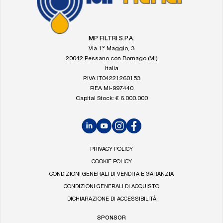
alla
home
di
MP
MP FILTRI S.P.A.
Filtri
Via 1° Maggio, 3
20042 Pessano con Bornago (MI)
Italia
P.IVA IT04221260153
REA MI-997440
Capital Stock: € 6.000.000
LinkedIn
YouTube
Instagram
Facebook
PRIVACY POLICY
COOKIE POLICY
CONDIZIONI GENERALI DI VENDITA E GARANZIA
CONDIZIONI GENERALI DI ACQUISTO
DICHIARAZIONE DI ACCESSIBILITÀ
SPONSOR