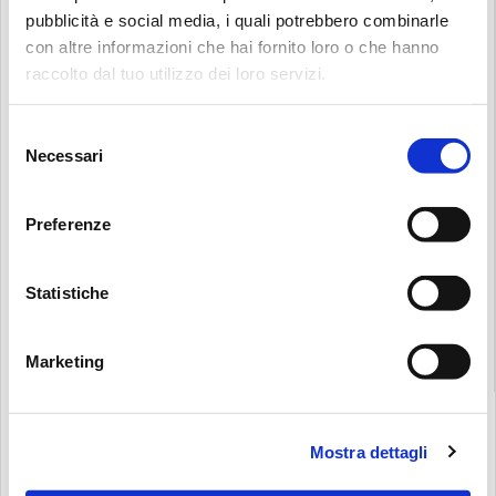
Cerca:
pubblicità e social media, i quali potrebbero combinarle
con altre informazioni che hai fornito loro o che hanno
POWER TRANSMISSION SIZING
raccolto dal tuo utilizzo dei loro servizi.
Selezione
Necessari
del
RECALIBRATION SERVICE
consenso
Preferenze
Statistiche
3D MODELS
Marketing
Pause
Carousel
Mostra dettagli