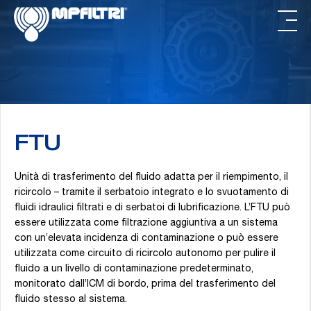
Passa
Passa
al
al
contenuto
piè
principale
di
pagina
FTU
Unità di trasferimento del fluido adatta per il riempimento, il
ricircolo – tramite il serbatoio integrato e lo svuotamento di
fluidi idraulici filtrati e di serbatoi di lubrificazione. L’FTU può
essere utilizzata come filtrazione aggiuntiva a un sistema
con un’elevata incidenza di contaminazione o può essere
utilizzata come circuito di ricircolo autonomo per pulire il
fluido a un livello di contaminazione predeterminato,
monitorato dall’ICM di bordo, prima del trasferimento del
fluido stesso al sistema.