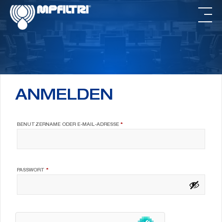
Zum
Zur
Inhalt
Fußzeile
springen
springen
ANMELDEN
ERFORDERLICH
BENUTZERNAME ODER E-MAIL-ADRESSE
*
ERFORDERLICH
PASSWORT
*