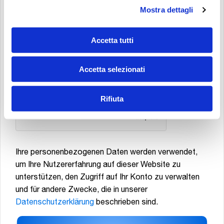
HIERMIT ERTEILE ICH MEINE ZUSTIMMUNG ZUR VERWENDUNG
Mostra dettagli
MEINER DATEN FÜR DIREKTMARKETING- UND KONTAKTZWECKE:
ZUSENDUNG VON WERBEMATERIAL, NEWSLETTERN, WERBE- UND
Accetta tutti
GESCHÄFTSKOMMUNIKATION IN BEZUG AUF PRODUKTE UND/ODER
VERANSTALTUNGEN VON MP FILTRI S.P.A. SOWIE ZUR DURCHFÜHRUNG
Accetta selezionati
VON MARKTSTUDIEN UND STATISTISCHEN ANALYSEN.
*
Rifiuta
Ihre personenbezogenen Daten werden verwendet,
um Ihre Nutzererfahrung auf dieser Website zu
unterstützen, den Zugriff auf Ihr Konto zu verwalten
und für andere Zwecke, die in unserer
Datenschutzerklärung
beschrieben sind.