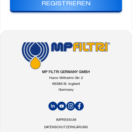
REGISTRIEREN
FOOTER
Gehe
zur
Startseite
von
MP
MP FILTRI GERMANY GMBH
Filtri
Hans-Wilhelmi-Str. 2
66386 St. Ingbert
Germany
LinkedIn
YouTube
Instagram
Facebook
IMPRESSUM
DATENSCHUTZERKLÄRUNG