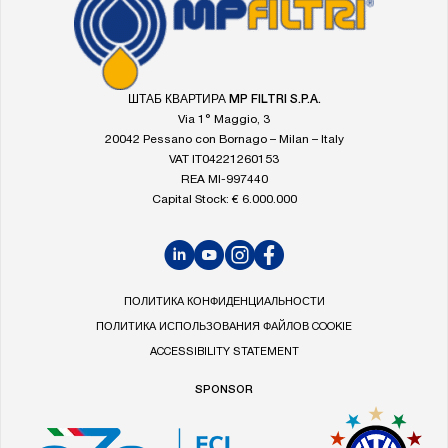
FOOTER
Перейти
на
главную
страницу
MP
ШТАБ КВАРТИРА MP FILTRI S.P.A.
Filtri
Via 1° Maggio, 3
20042 Pessano con Bornago – Milan – Italy
VAT IT04221260153
REA MI-997440
Capital Stock: € 6.000.000
LinkedIn
YouTube
Instagram
Facebook
ПОЛИТИКА КОНФИДЕНЦИАЛЬНОСТИ
ПОЛИТИКА ИСПОЛЬЗОВАНИЯ ФАЙЛОВ COOKIE
ACCESSIBILITY STATEMENT
SPONSOR