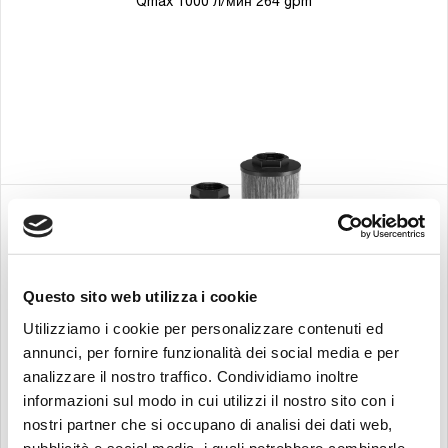
Qmax 1000 л/мин 264 gpm
Questo sito web utilizza i cookie
Utilizziamo i cookie per personalizzare contenuti ed
‘ФИЛЬТРЫ ГРУБОЙ ОЧИСТКИ
annunci, per fornire funzionalità dei social media e per
STRC
analizzare il nostro traffico. Condividiamo inoltre
Qmax 1000 л/мин 264 gpm
informazioni sul modo in cui utilizzi il nostro sito con i
nostri partner che si occupano di analisi dei dati web,
Поиск:
pubblicità e social media, i quali potrebbero combinarle