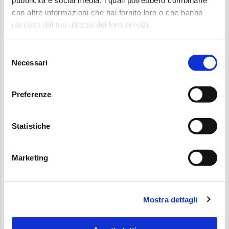
con altre informazioni che hai fornito loro o che hanno
raccolto dal tuo utilizzo dei loro servizi.
Selezione
Necessari
del
consenso
Preferenze
Statistiche
CЕРИЯ ВСАСЫВАЮЩИХ ФИЛЬТРОВ
SFEX (ELIXIR®)
Marketing
Qmax 100 л/мин, 26 gpm
Mostra dettagli