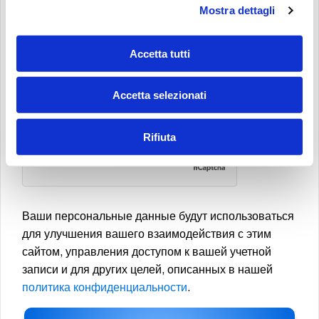
Mostra dettagli
НАСТОЯЩИМ Я ДАЮ СВОЕ СОГЛАСИЕ НА ИСПОЛЬЗОВАНИЕ МОИХ
ДАННЫХ ДЛЯ ЦЕЛЕЙ ПРЯМОГО МАРКЕТИНГА И КОНТАКТОВ: РАССЫЛКА
РЕКЛАМНЫХ МАТЕРИАЛОВ, ИНФОРМАЦИОННЫХ БЮЛЛЕТЕНЕЙ,
Accetta tutti
РЕКЛАМНЫХ И КОММЕРЧЕСКИХ СООБЩЕНИЙ, КАСАЮЩИХСЯ ПРОДУКТОВ
И/ИЛИ МЕРОПРИЯТИЙ MP FILTRI S.P.A., А ТАКЖЕ ПРОВЕДЕНИЕ
Accetta selezionati
МАРКЕТИНГОВЫХ ИССЛЕДОВАНИЙ И СТАТИСТИЧЕСКОГО АНАЛИЗА.
*
Rifiuta
Ваши персональные данные будут использоваться
для улучшения вашего взаимодействия с этим
сайтом, управления доступом к вашей учетной
записи и для других целей, описанных в нашей
политика конфиденциальности
.