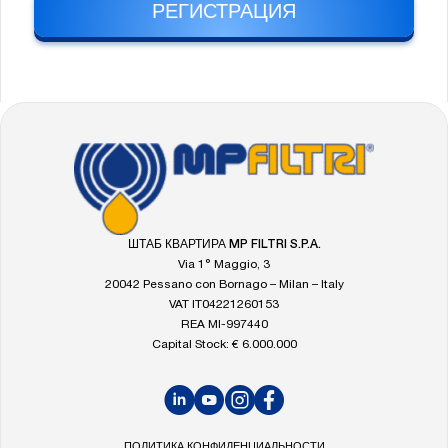
РЕГИСТРАЦИЯ
FOOTER
Перейти
на
главную
страницу
MP
ШТАБ КВАРТИРА MP FILTRI S.P.A.
Filtri
Via 1° Maggio, 3
20042 Pessano con Bornago – Milan – Italy
VAT IT04221260153
REA MI-997440
Capital Stock: € 6.000.000
LinkedIn
YouTube
Instagram
Facebook
ПОЛИТИКА КОНФИДЕНЦИАЛЬНОСТИ