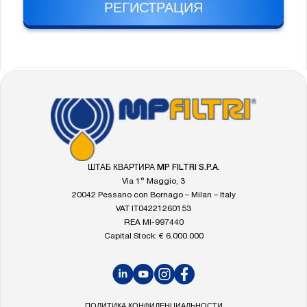
РЕГИСТРАЦИЯ
FOOTER
Перейти
на
главную
страницу
MP
ШТАБ КВАРТИРА MP FILTRI S.P.A.
Filtri
Via 1° Maggio, 3
20042 Pessano con Bornago – Milan – Italy
VAT IT04221260153
REA MI-997440
Capital Stock: € 6.000.000
LinkedIn
YouTube
Instagram
Facebook
ПОЛИТИКА КОНФИДЕНЦИАЛЬНОСТИ