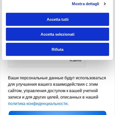
Mostra dettagli
НАСТОЯЩИМ Я ДАЮ СВОЕ СОГЛАСИЕ НА ИСПОЛЬЗОВАНИЕ МОИХ
ДАННЫХ ДЛЯ ЦЕЛЕЙ ПРЯМОГО МАРКЕТИНГА И КОНТАКТОВ: РАССЫЛКА
РЕКЛАМНЫХ МАТЕРИАЛОВ, ИНФОРМАЦИОННЫХ БЮЛЛЕТЕНЕЙ,
Accetta tutti
РЕКЛАМНЫХ И КОММЕРЧЕСКИХ СООБЩЕНИЙ, КАСАЮЩИХСЯ ПРОДУКТОВ
И/ИЛИ МЕРОПРИЯТИЙ MP FILTRI S.P.A., А ТАКЖЕ ПРОВЕДЕНИЕ
Accetta selezionati
МАРКЕТИНГОВЫХ ИССЛЕДОВАНИЙ И СТАТИСТИЧЕСКОГО АНАЛИЗА.
*
Rifiuta
Ваши персональные данные будут использоваться
для улучшения вашего взаимодействия с этим
сайтом, управления доступом к вашей учетной
записи и для других целей, описанных в нашей
политика конфиденциальности
.