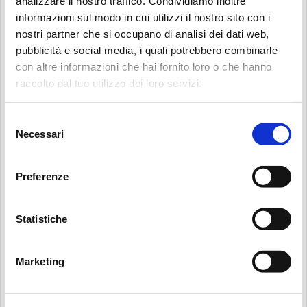
analizzare il nostro traffico. Condividiamo inoltre
informazioni sul modo in cui utilizzi il nostro sito con i
TELEFONE
(OPCIONAL)
nostri partner che si occupano di analisi dei dati web,
pubblicità e social media, i quali potrebbero combinarle
con altre informazioni che hai fornito loro o che hanno
Procurar:
raccolto dal tuo utilizzo dei loro servizi.
WEBSITE
(OPCIONAL)
Selezione
Necessari
del
consenso
TENDO LIDO A POLÍTICA DE PRIVACIDADE, DOU O MEU
Preferenze
CONSENTIMENTO PARA O USO DOS MEUS DADOS PARA PREENCHER ESTE
FORMULÁRIO E PARA OS SERVIÇOS A ELE CONECTADOS. A MP FILTRI S.P.A.
GARANTE QUE OS DADOS SERÃO PROCESSADOS APENAS PARA O FIM
Statistiche
ESPECIFICADO E QUE NENHUM DADO SERÁ LIBERADO A TERCEIROS FORA
DO GRUPO MP FILTRI S.P.A. ESTOU CIENTE DE QUE MEU
Marketing
CONSENTIMENTO É OPCIONAL E REVOGÁVEL A QUALQUER MOMENTO,
CONFORME INDICADO NA POLÍTICA DE PRIVACIDADE.
*