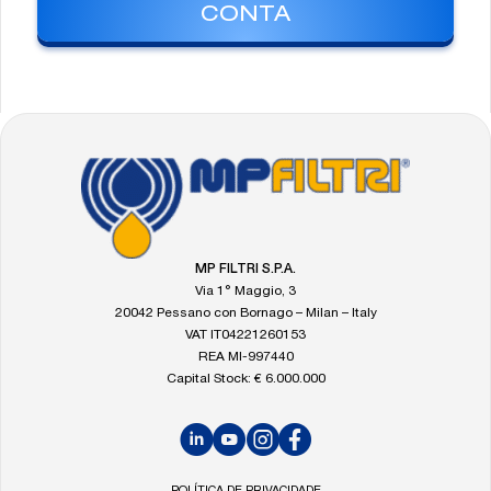
CONTA
FOOTER
Vá
para
a
página
inicial
MP FILTRI S.P.A.
da
Via 1° Maggio, 3
MP
20042 Pessano con Bornago – Milan – Italy
Filtri
VAT IT04221260153
REA MI-997440
Capital Stock: € 6.000.000
LinkedIn
YouTube
Instagram
Facebook