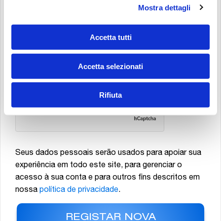
Mostra dettagli
PELO PRESENTE, DOU O MEU CONSENTIMENTO PARA O USO DOS
MEUS DADOS PARA FINS DE MARKETING DIRETO E CONTATO: ENVIO DE
MATERIAL PUBLICITÁRIO, NEWSLETTERS, COMUNICAÇÕES
Accetta tutti
PROMOCIONAIS E COMERCIAIS RELATIVAS A PRODUTOS E/OU EVENTOS
DA MP FILTRI S.P.A., BEM COMO PARA A REALIZAÇÃO DE ESTUDOS DE
Accetta selezionati
MERCADO E ANÁLISES ESTATÍSTICAS.
*
Rifiuta
Seus dados pessoais serão usados para apoiar sua
experiência em todo este site, para gerenciar o
acesso à sua conta e para outros fins descritos em
nossa
política de privacidade
.
REGISTAR NOVA