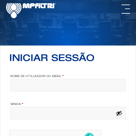
Skip
Saltar
to
para
main
o
content
rodapé
INICIAR SESSÃO
OBRIGATÓRIO
NOME DE UTILIZADOR OU EMAIL
*
OBRIGATÓRIO
SENHA
*