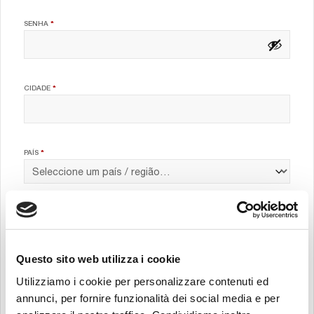
OBRIGATÓRIO
SENHA
*
CIDADE
*
PAÍS
*
POSIÇÃO
*
Questo sito web utilizza i cookie
EMPRESA
*
Utilizziamo i cookie per personalizzare contenuti ed
annunci, per fornire funzionalità dei social media e per